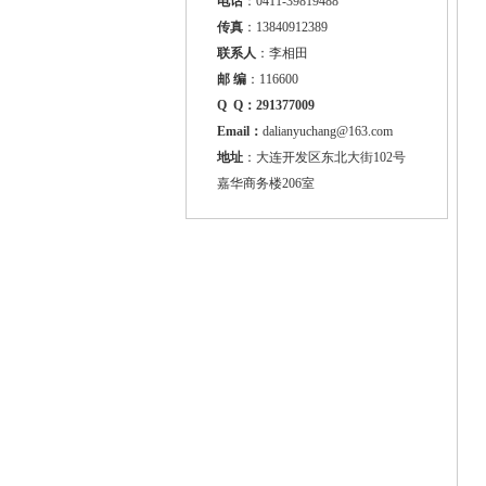
电话
：
0411-39819488
传真
：
13840912389
联系人
：
李相田
邮 编
：
116600
Q Q：
291377009
Email：
dalianyuchang@163.com
地址
：
大连开发区东北大街102号
嘉华商务楼206室