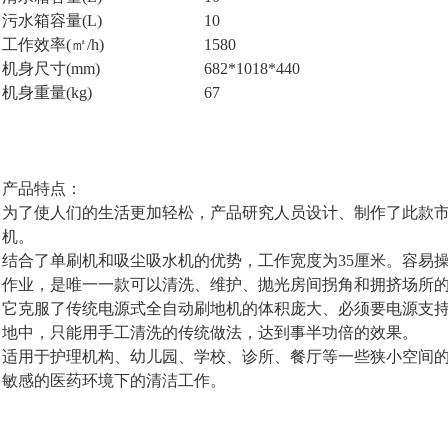
污水箱容量(
L)
10
工作效率(㎡
/h)
1580
机身尺寸(
mm)
682*1018*440
机身重量(
kg)
67
产品特点：
为了使人们的生活更加轻松，产品研究人员设计、制作了此款
机。
结合了单刷机和吸尘吸水机的优势，工作宽度为35厘米。容易操
作业，是唯一一款可以清洗、维护、抛光房间拐角和拥挤场所
它克服了传统电源式全自动刷地机的体积庞大、必须要电源支
地中，只能用手工清洗的传统做法，达到事半功倍的效果。
适用于护理机构、幼儿园、学校、诊所、餐厅等一些狭小空间
敏感的医药环境下的清洁工作。