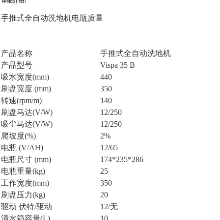
详细介绍:
手推式全自动洗地机电瓶质量
产品名称
手推式全自动洗地机
产品型号
Vispa 35 B
吸水宽度(
mm)
440
刷盘宽度 (
mm)
350
转速(
rpm/m)
140
刷盘马达
(
V
/W)
12/250
吸尘马达(
V/W)
12/250
爬坡度(
%)
2%
电瓶 (
V/AH)
12/65
电瓶尺寸
(mm)
174*235*286
电瓶重量(
kg)
25
工作宽度(
mm)
350
刷盘压力(
kg)
20
驱动 伏特
/驱动
12/无
清水箱容量(
L)
10