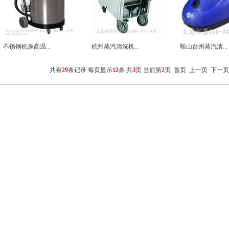
不锈钢机身高温...
杭州蒸汽清洗机...
鞍山台州蒸汽清...
共有
29
条记录 每页显示
12
条 共
3
页 当前第
2
页
首页
上一页
下一页